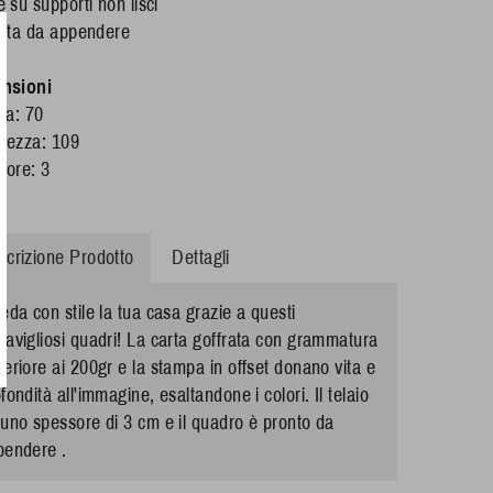
 su supporti non lisci
onta da appendere
nsioni
za: 70
hezza: 109
sore: 3
scrizione Prodotto
Dettagli
eda con stile la tua casa grazie a questi
avigliosi quadri! La carta goffrata con grammatura
eriore ai 200gr e la stampa in offset donano vita e
fondità all'immagine, esaltandone i colori. Il telaio
uno spessore di 3 cm e il quadro è pronto da
pendere .