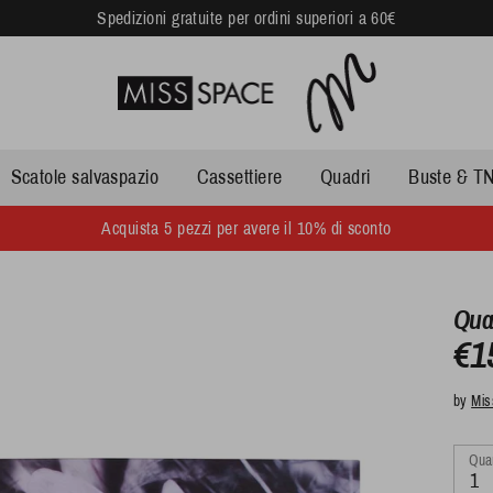
Spedizioni gratuite per ordini superiori a 60€
Scatole salvaspazio
Cassettiere
Quadri
Buste & TN
Acquista 5 pezzi per avere il 10% di sconto
Quad
€1
by
Mis
Quan
1