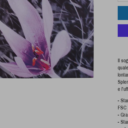
Il so
quale
lonta
Splen
e l’uf
- Sta
FSC
- Gra
- Sta