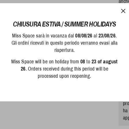
anche
- Pr
Dime
CHIUSURA ESTIVA / SUMMER HOLIDAYS
Altez
Miss Space sarà in vacanza dal
08/08/26
al
23/08/26
.
Lung
Gli ordini ricevuti in questo periodo verranno evasi alla
Spes
riapertura.
Miss Space will be on holiday from
08
to
23 of august
De
26
. Orders received during this period will be
processed upon reopening.
Arr
mer
sup
pro
ha 
ap