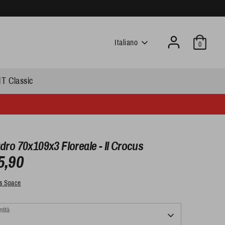
Language
Italiano
0
T Classic
ro 70x109x3 Floreale - Il Crocus
5,90
s Space
tità