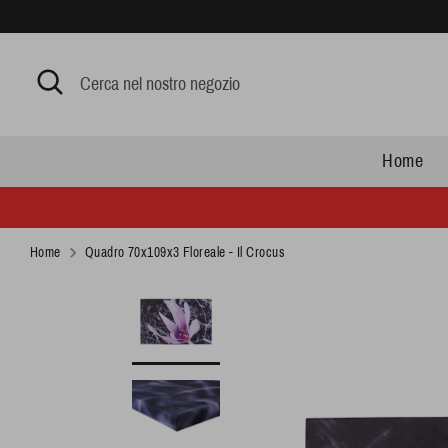
Skip
to
content
Cerca
Cerca
nel
nostro
negozio
Home
Home
Quadro 70x109x3 Floreale - Il Crocus